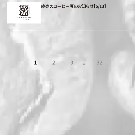
終売のコーヒー豆のお知らせ【6/13】
1
2
3
...
32