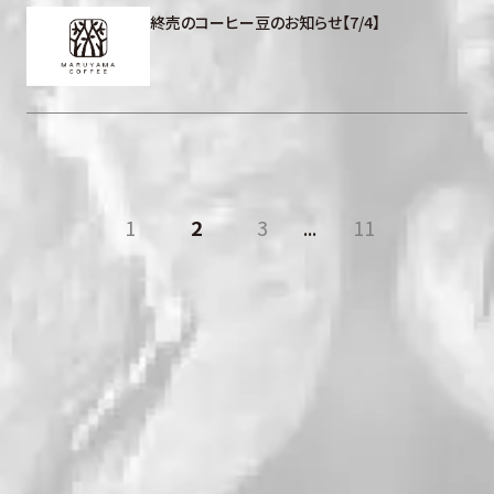
終売のコーヒー豆のお知らせ【7/4】
1
2
3
...
11