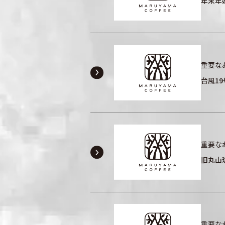
年末年始
重要な
台風1
重要な
旧丸山
重要な