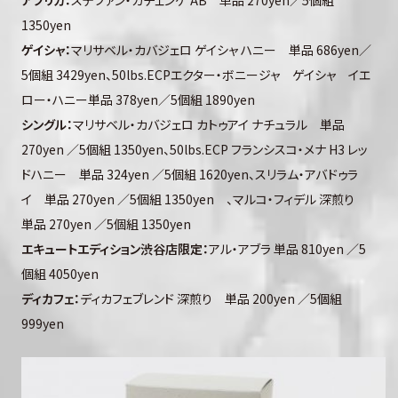
アフリカ：
ステファン・ガチェンゲ AB 単品 270yen／5個組
1350yen
ゲイシャ：
マリサベル・カバジェロ ゲイシャ ハニー 単品 686yen／
5個組 3429yen、50lbs.ECPエクター・ボニージャ ゲイシャ イエ
ロー・ハニー単品 378yen／5個組 1890yen
シングル：
マリサベル・カバジェロ カトゥアイ ナチュラル 単品
270yen ／5個組 1350yen、50lbs.ECP フランシスコ・メナ H3 レッ
ドハニー 単品 324yen ／5個組 1620yen、スリラム・アバドゥラ
イ 単品 270yen ／5個組 1350yen 、マルコ・フィデル 深煎り
単品 270yen ／5個組 1350yen
エキュートエディション渋谷店限定：
アル・アブラ 単品 810yen ／5
個組 4050yen
ディカフェ：
ディカフェブレンド 深煎り 単品 200yen ／5個組
999yen