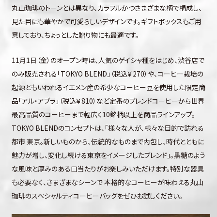
丸山珈琲のトーンとは異なり、カラフルかつさまざまな柄で構成し、
見た目にも華やかで可愛らしいデザインです。ギフトボックスもご用
意しており、ちょっとした贈り物にも最適です。
11月1日（金）のオープン時は、人気のゲイシャ種をはじめ、渋谷店で
のみ販売される「TOKYO BLEND」（税込￥270）や、コーヒー栽培の
起源ともいわれるイエメン産の希少なコーヒー豆を使用した限定商
品「アル・アブラ」（税込￥810）など定番のブレンドコーヒーから世界
最高品質のコーヒーまで幅広く10銘柄以上を商品ラインアップ。
TOKYO BLENDのコンセプトは、「様々な人が、様々な目的で訪れる
都市 東京。新しいものから、伝統的なものまで内包し、時代とともに
魅力が増し、変化し続ける東京をイメージしたブレンド」。黒糖のよう
な風味と厚みのある口当たりがお楽しみいただけます。特別な器具
も必要なく、さまざまなシーンで 本格的なコーヒーが味わえる丸山
珈琲のスペシャルティコーヒーバッグをぜひお試しください。