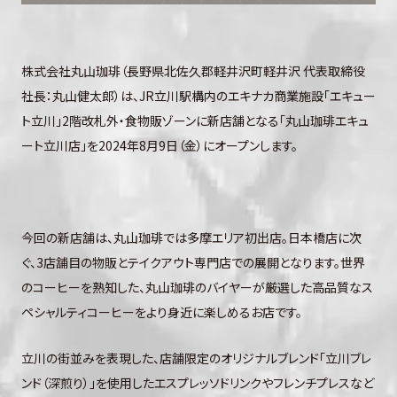
株式会社丸⼭珈琲（⻑野県北佐久郡軽井沢町軽井沢 代表取締役
社長：丸⼭健太郎）は、JR立川駅構内のエキナカ商業施設「エキュー
ト立川」2階改札外・食物販ゾーンに新店舗となる「丸山珈琲エキュ
ート立川店」を2024年8月9日（金）にオープンします。
今回の新店舗は、丸山珈琲では多摩エリア初出店。日本橋店に次
ぐ、3店舗目の物販とテイクアウト専門店での展開となります。世界
のコーヒーを熟知した、丸山珈琲のバイヤーが厳選した高品質なス
ペシャルティコーヒーをより身近に楽しめるお店です。
立川の街並みを表現した、店舗限定のオリジナルブレンド「立川ブレ
ンド（深煎り）」を使用したエスプレッソドリンクやフレンチプレスなど