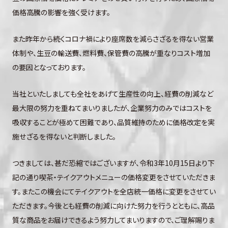
価格高騰の影響を強く受けます。
また昨年から続くコロナ禍により座席数を減らさざるを得ない営業
体制や、生豆の輸送費、燃料費、保管費の高騰が重なりコスト増加
の要因となっております。
当社といたしましても全社をあげて生産性の向上、経費の削減など
最大限の努力を重ねてまいりましたが、企業努力のみではコストを
吸収することが極めて困難であり、品質維持のために価格改定を実
施せざるを得ないと判断しました。
つきましては、甚だ恐縮ではございますが、令和3年10月15日より下
記の通り喫茶・テイクアウトメニューの価格変更をさせていただきま
す。またこの機会にてテイクアウトを全店統一価格に変更をさせてい
ただきます。今後とも経費の削減に向けた努力を行うとともに、高品
質な商品をお届けできるよう努力してまいりますので、ご理解賜りま