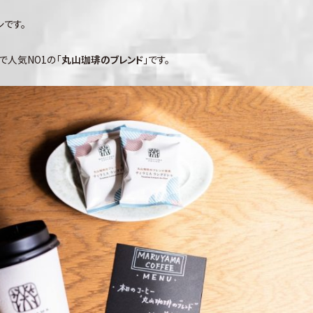
です。
人気NO1の「
丸山珈琲のブレンド
」です。