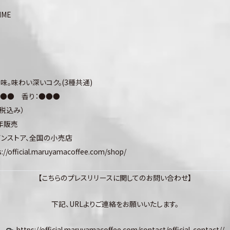
IME
味。味わい深いコク。(3種共通)
●●● 香り：●●●
（税込み）
通年販売
インストア、全国の⼩売店
s://official.maruyamacoffee.com/shop/
【こちらのプレスリリースに関してのお問い合わせ】
下記、
URL
よりご連絡をお願いいたします。
https://official.maruyamacoffee.com/contact/official-contact//