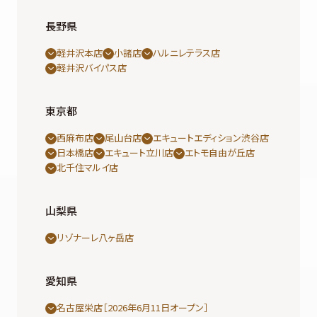
長野県
軽井沢本店
小諸店
ハルニレテラス店
軽井沢バイパス店
東京都
西麻布店
尾山台店
エキュートエディション渋谷店
日本橋店
エキュート立川店
エトモ自由が丘店
北千住マルイ店
山梨県
リゾナーレ八ヶ岳店
愛知県
名古屋栄店［2026年6月11日オープン］