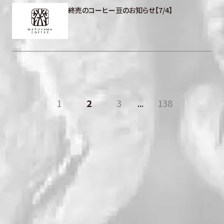
終売のコーヒー豆のお知らせ【7/4】
1
2
3
...
138