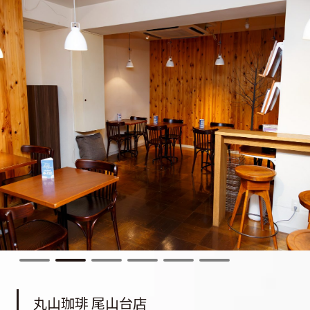
丸山珈琲 尾山台店